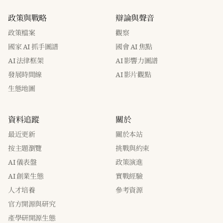
政策與戰略
辯論與聲音
政策檔案
觀察
國家 AI 抓手圖譜
國會 AI 焦點
AI 法律框架
AI 影響力圖譜
發展時間線
AI 影片觀點
生態地圖
資料追蹤
關於
最近更新
關於本站
按主題瀏覽
挑戰與約束
AI 儀表盤
政策演進
AI 創業生態
實戰經驗
人才培養
參考資源
官方開源與研究
產學研開源生態