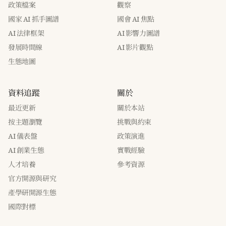
政策檔案
觀察
國家 AI 抓手圖譜
國會 AI 焦點
AI 法律框架
AI 影響力圖譜
發展時間線
AI 影片觀點
生態地圖
資料追蹤
關於
最近更新
關於本站
按主題瀏覽
挑戰與約束
AI 儀表盤
政策演進
AI 創業生態
實戰經驗
人才培養
參考資源
官方開源與研究
產學研開源生態
國際對標