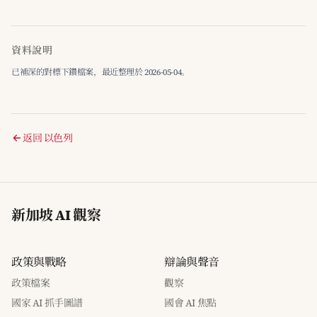
資料說明
已補深的對標下鑽檔案，最近整理於 2026-05-04。
返回 以色列
新加坡 AI 觀察
政策與戰略
辯論與聲音
政策檔案
觀察
國家 AI 抓手圖譜
國會 AI 焦點