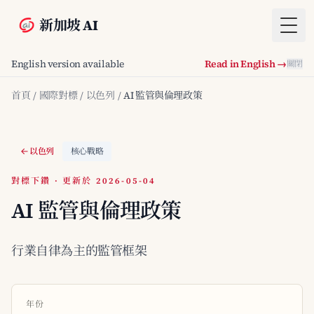
新加坡 AI
Togg
English version available
Read in English →
關閉
首頁
/
國際對標
/
以色列
/
AI 監管與倫理政策
以色列
核心戰略
對標下鑽 · 更新於 2026-05-04
AI 監管與倫理政策
行業自律為主的監管框架
年份