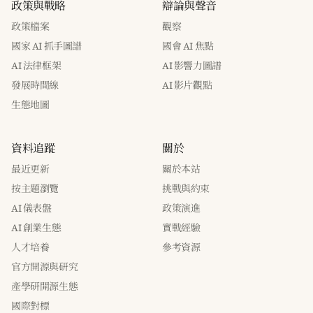
政策與戰略
辯論與聲音
政策檔案
觀察
國家 AI 抓手圖譜
國會 AI 焦點
AI 法律框架
AI 影響力圖譜
發展時間線
AI 影片觀點
生態地圖
資料追蹤
關於
最近更新
關於本站
按主題瀏覽
挑戰與約束
AI 儀表盤
政策演進
AI 創業生態
實戰經驗
人才培養
參考資源
官方開源與研究
產學研開源生態
國際對標