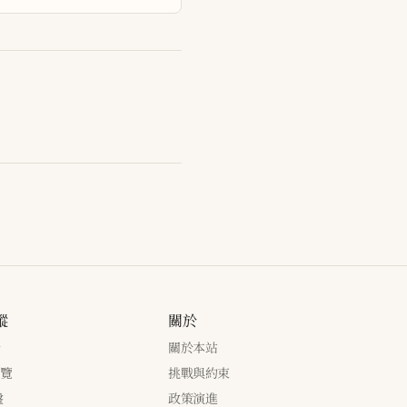
蹤
關於
新
關於本站
瀏覽
挑戰與約束
盤
政策演進