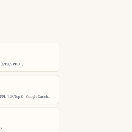
（ETH/EPFL）。
球 Top 5，Google Zurich。
投入