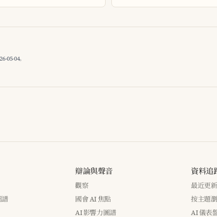
05-04。
辯論與聲音
資料追
觀察
最近更
圖譜
國會 AI 焦點
按主題
AI 影響力圖譜
AI 儀表