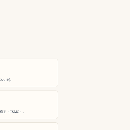
$3.1B)。
霸主（TSMC）。