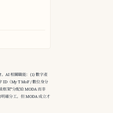
部會。AI 相關職能：(1) 數字產
D（My T MoF / 數位身分
分級框架"分配給 MODA 而非
的明確分工。但 MODA 成立才