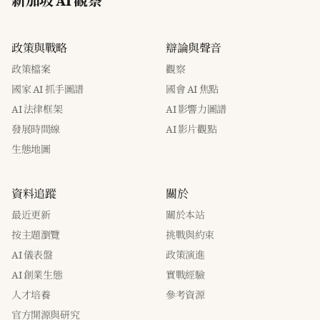
新加坡 AI 觀察
政策與戰略
辯論與聲音
政策檔案
觀察
國家 AI 抓手圖譜
國會 AI 焦點
AI 法律框架
AI 影響力圖譜
發展時間線
AI 影片觀點
生態地圖
資料追蹤
關於
最近更新
關於本站
按主題瀏覽
挑戰與約束
AI 儀表盤
政策演進
AI 創業生態
實戰經驗
人才培養
參考資源
官方開源與研究