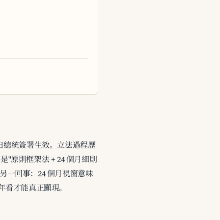
月 14 日總統簽署生效。立法過程歷
"原則框架法 + 24 個月細則
另一回事：24 個月視窗意味
7 年看才能真正顯現。