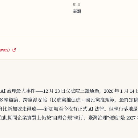
地區
臺灣
aiwan）
年 AI 治理最大事件——12 月 23 日立法院三讀通過，2026 年 1 
25 年多輪辯論、跨黨派妥協（民進黨推促進 + 國民黨推規範，最終定稿是
比新加坡走得遠——新加坡至今沒有正式 AI 法律。但執行落地是
，在此期間企業實質上仍按"自願合規"執行；臺灣治理"硬度"是 202