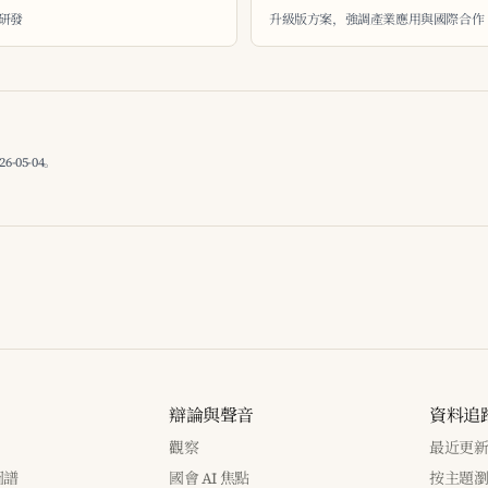
與研發
升級版方案，強調產業應用與國際合作
05-04。
辯論與聲音
資料追
觀察
最近更
圖譜
國會 AI 焦點
按主題