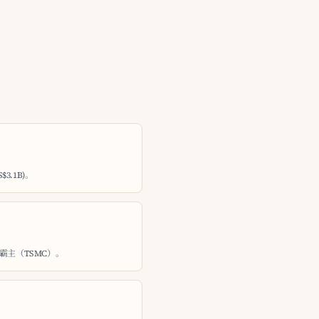
$3.1B)。
霸主（TSMC）。