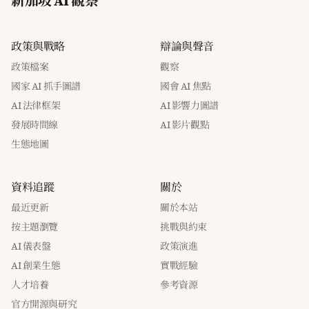
新加坡 AI 觀察
政策與戰略
辯論與聲音
政策檔案
觀察
國家 AI 抓手圖譜
國會 AI 焦點
AI 法律框架
AI 影響力圖譜
發展時間線
AI 影片觀點
生態地圖
資料追蹤
關於
最近更新
關於本站
按主題瀏覽
挑戰與約束
AI 儀表盤
政策演進
AI 創業生態
實戰經驗
人才培養
參考資源
官方開源與研究