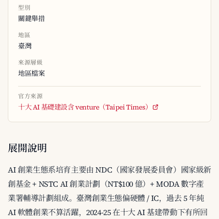
型別
關鍵舉措
地區
臺灣
來源層級
地區檔案
官方來源
十大 AI 基礎建設含 venture（Taipei Times）
展開說明
AI 創業生態系培育主要由 NDC（國家發展委員會）國家級新
創基金 + NSTC AI 創業計劃（NT$100 億）+ MODA 數字產
業署輔導計劃組成。臺灣創業生態偏硬體 / IC，過去 5 年純
AI 軟體創業不算活躍，2024-25 在十大 AI 基建帶動下有所回