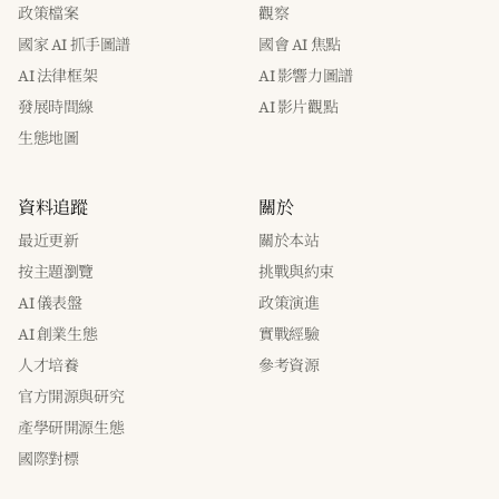
政策檔案
觀察
國家 AI 抓手圖譜
國會 AI 焦點
AI 法律框架
AI 影響力圖譜
發展時間線
AI 影片觀點
生態地圖
資料追蹤
關於
最近更新
關於本站
按主題瀏覽
挑戰與約束
AI 儀表盤
政策演進
AI 創業生態
實戰經驗
人才培養
參考資源
官方開源與研究
產學研開源生態
國際對標