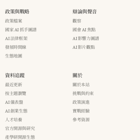
政策與戰略
辯論與聲音
政策檔案
觀察
國家 AI 抓手圖譜
國會 AI 焦點
AI 法律框架
AI 影響力圖譜
發展時間線
AI 影片觀點
生態地圖
資料追蹤
關於
最近更新
關於本站
按主題瀏覽
挑戰與約束
AI 儀表盤
政策演進
AI 創業生態
實戰經驗
人才培養
參考資源
官方開源與研究
產學研開源生態