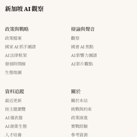
新加坡 AI 觀察
政策與戰略
辯論與聲音
政策檔案
觀察
國家 AI 抓手圖譜
國會 AI 焦點
AI 法律框架
AI 影響力圖譜
發展時間線
AI 影片觀點
生態地圖
資料追蹤
關於
最近更新
關於本站
按主題瀏覽
挑戰與約束
AI 儀表盤
政策演進
AI 創業生態
實戰經驗
人才培養
參考資源