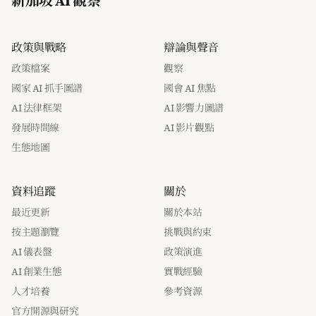
新加坡 AI 觀察
政策與戰略
辯論與聲音
政策檔案
觀察
國家 AI 抓手圖譜
國會 AI 焦點
AI 法律框架
AI 影響力圖譜
發展時間線
AI 影片觀點
生態地圖
資料追蹤
關於
最近更新
關於本站
按主題瀏覽
挑戰與約束
AI 儀表盤
政策演進
AI 創業生態
實戰經驗
人才培養
參考資源
官方開源與研究