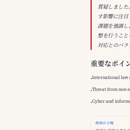
質疑しました
す影響に注目
課題を強調し
整を行うこと
対応とのバラ
重要なポイ
International law 
•
Threat from non-s
•
Cyber and informa
•
政府の立場