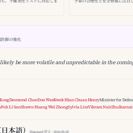
保ち、不確実性リスクに対応しま
予算の合理性と安全脅威に注目
戦防御の強化
 likely be more volatile and unpredictable in the coming
Hiong
Desmond Choo
Don Wee
Kwek Hian Chuan Henry
Minister for Defe
n
Poh Li San
Shawn Huang Wei Zhong
Sylvia Lim
Vikram Nair
Zhulkarnai
（日本語）
Hansard 原文 · 2026-05-02