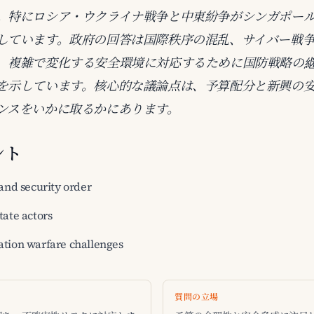
。特にロシア・ウクライナ戦争と中東紛争がシンガポー
しています。政府の回答は国際秩序の混乱、サイバー戦
、複雑で変化する安全環境に対応するために国防戦略の
を示しています。核心的な議論点は、予算配分と新興の
ンスをいかに取るかにあります。
ント
and security order
tate actors
tion warfare challenges
質問の立場