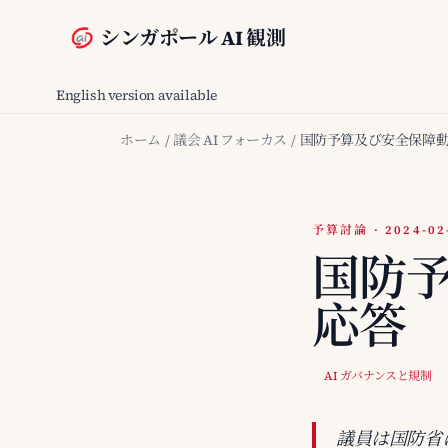
シンガポール AI 観測
English version available
ホーム
/
議会 AI フォーカス
/
国防予算及び安全保障
予算討論 · 2024-02
国防
応答
AI ガバナンスと規制
議員は国防省