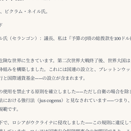
者、ビクラム・ネイル氏。
ド
ル氏（セランゴン）：議長、私は『予算のJ項の総拨款を100ド
危険な世界に生きています。第二次世界大戦終了後、世界大国は
枠組みを構築しました。これには国連の設立と、ブレットンウッ
行と国際通貨基金——の設立が含まれます。
の使用を禁止する原則を確立しました——ただし自衛の場合を除
における強行法（jus cogens）と見なされています——つま
規範です。
下で、ロシアがウクライナに侵攻しました——この規則に違反し