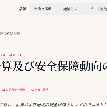
最新
政策と戦略
議論と声
データ追
動向の質疑応答
-28 · 議会 14
予算及び安全保障動向
AI と国家安全保障
AI と公共部門
に対し、世界および地域の安全保障トレンドのモニタリ