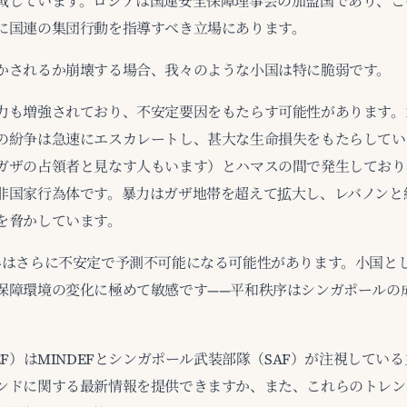
戦しています。ロシアは国連安全保障理事会の加盟国であり、こ
に国連の集団行動を指導すべき立場にあります。
かされるか崩壊する場合、我々のような小国は特に脆弱です。
力も増強されており、不安定要因をもたらす可能性があります。1
の紛争は急速にエスカレートし、甚大な生命損失をもたらしてい
ガザの占領者と見なす人もいます）とハマスの間で発生しており
非国家行為体です。暴力はガザ地帯を超えて拡大し、レバノンと
を脅かしています。
界はさらに不安定で予測不可能になる可能性があります。小国と
保障環境の変化に極めて敏感です——平和秩序はシンガポールの
EF）はMINDEFとシンガポール武装部隊（SAF）が注視してい
ンドに関する最新情報を提供できますか、また、これらのトレンド