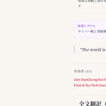
慎重な楽観主義を
す
政策シグナル
サイバー戦と情報
“The world is
参加者 (12)
Alex Yam
Chong Kee 
Patrick Tay Teck Gua
全文翻訳