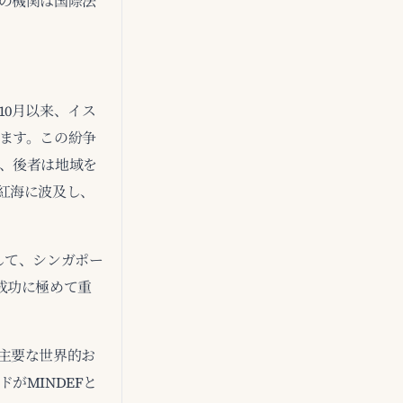
の機関は国際法
0月以来、イス
ます。この紛争
、後者は地域を
紅海に波及し、
して、シンガポー
成功に極めて重
る主要な世界的お
がMINDEFと