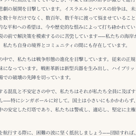
悲劇の展開を目撃しています。イスラエルとハマスの紛争は、未
を数十年だけでなく、数百年、数千年に渡って悩ませていること
的な平和への希望は、今や歴史的な恨みによって打ち砕かれてい
裂の前で解決策を模索するのに苦労しています——私たちの海岸
、私たち自身の境界とコミュニティの間にも存在しています。
の中で、私たちは戦争形態の進化を目撃しています。従来の正規
昧になっています。戦術革新は新型兵器を生み出し、ハイブリッ
場での破壊の先陣を切っています。
する混乱と不安定さの中で、私たちはそれが私たち全員に及ぼす
ん——特にシンガポールに対して。国土は小さいにもかかわらず
中の安定した灯塔であり、私たちは警戒し、適応し、堅定に主権
を航行する際に、困難の波に坚く抵抗しましょう——団結すれば