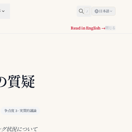
跡
日本語
/
Read in English →
閉じる
の質疑
争点度 3 · 実質的議論
ング状況について