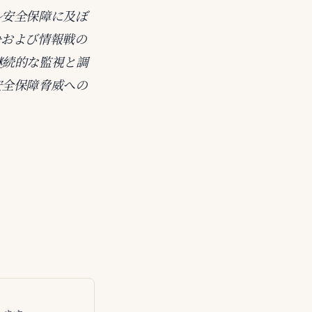
ル安全保障に及ぼ
争および情報戦の
継続的な監視と調
安全保障脅威への