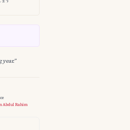
します
 year.”
nce
n Abdul Rahim