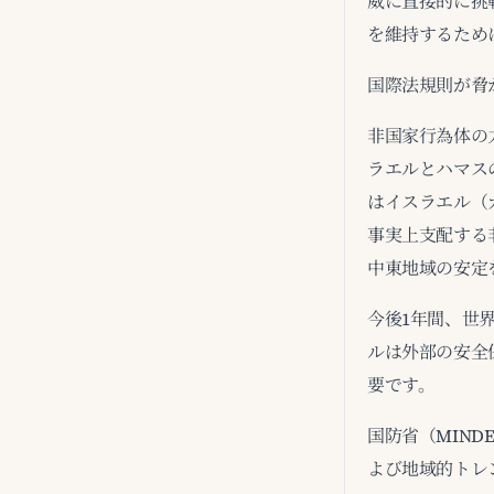
威に直接的に挑
を維持するため
国際法規則が脅
非国家行為体の
ラエルとハマス
はイスラエル（
事実上支配する
中東地域の安定
今後1年間、世
ルは外部の安全
要です。
国防省（MIND
よび地域的トレ