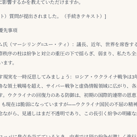
うに影響するかを教えていただけますか。
スト）質問が提出されました。（手続きテキスト）]
優先事項
ム氏（マーシリング=ユー・ティ）：議長、近年、世界を席巻す
際秩序の柱は紛争と対立の重圧の下で揺らぎ、弱まり、私たち全
います。
す現実を一時反思してみましょう：ロシア・ウクライナ戦争は3
粋な領土戦場を超え、サイバー戦争と虚偽情報領域に広がり、各
す。ウクライナの回復力のある防御は、初期の国際的連帯の恩恵
りも現在は脆弱になっていますが——ウクライナ国民の不屈の精
念ながら、見通しはまだ不透明であり、この長引く紛争の明確な
ロッパに焦点を当てているとき、中東では別の紛争が激しく進行