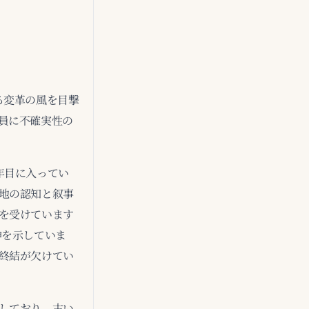
る変革の風を目撃
員に不確実性の
年目に入ってい
地の認知と叙事
を受けています
神を示していま
終結が欠けてい
しており、古い