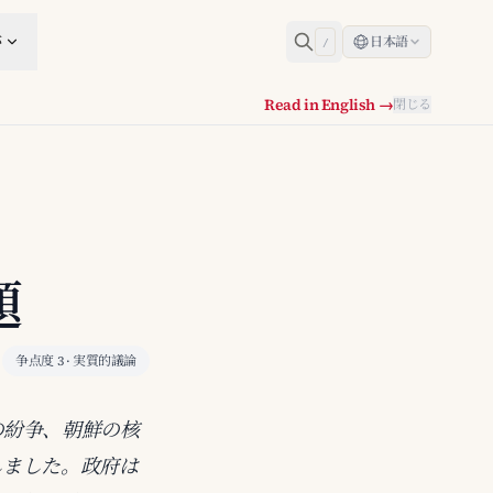
跡
日本語
/
Read in English →
閉じる
題
争点度 3 · 実質的議論
の紛争、朝鮮の核
しました。政府は