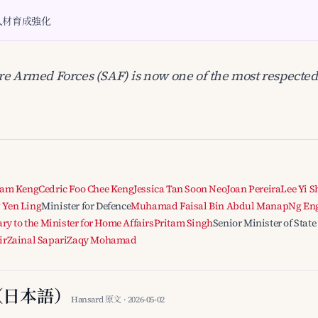
人材育成強化
e Armed Forces (SAF) is now one of the most respected
Yam Keng
Cedric Foo Chee Keng
Jessica Tan Soon Neo
Joan Pereira
Lee Yi 
 Yen Ling
Minister for Defence
Muhamad Faisal Bin Abdul Manap
Ng En
ry to the Minister for Home Affairs
Pritam Singh
Senior Minister of State
ir
Zainal Sapari
Zaqy Mohamad
（日本語）
Hansard 原文 · 2026-05-02