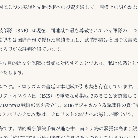
国民兵役の実施と先進技術への投資を通じて、規模上の明らかな
。
装部隊（SAF）は現在、同地域で最も尊敬されている軍隊の一つ
指導者は国際任務で優れた実績を示し、武装部隊は各国の災害救
ける良好な評判を得ています。
の主な目的は安全保障の脅威に対応することであり、私は依然とし
いたします。
ムです。テロリズムの蔓延は本地域で引き続き存在しています。
ア・イスラム国（ISIS）の重要な募集地であることを認識してお
h Nusantara戦闘部隊を設立し、2016年ジャカルタ攻撃事件の
ルとパリのテロ攻撃は、テロリストの能力への厳しい警告です。
海です。法的紛争解決手続が進む中、南シナ海の緊張は高まり続
その手続に対する反応が緊張の高まりをもたらしているのかもし