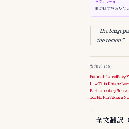
政策シグナル
国防科学技術及び
“The Singapor
the region.”
参加者 (20)
Fatimah Lateef
Baey 
Low Thia Khiang
Low
Parliamentary Secreta
Teo Ho Pin
Vikram Na
全文翻訳