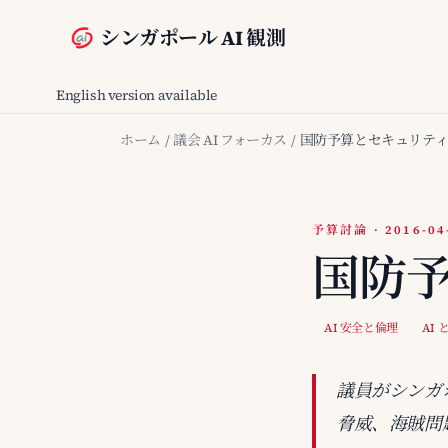
シンガポール AI 観測
English version available
ホーム
/
議会 AI フォーカス
/
国防予算とセキュリテ
予算討論 · 2016-04
国防
AI 安全と倫理
AI
議員がシンガ
脅威、海賊問