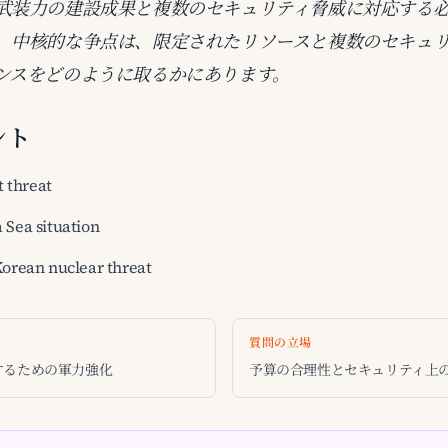
武装力の建設成果と複数のセキュリティ脅威に対応する
。中核的な争点は、限定されたリソースと複数のセキュ
ンスをどのように取るかにあります。
ント
t threat
 Sea situation
Korean nuclear threat
質問の立場
するための軍力強化
予算の合理性とセキュリティ上