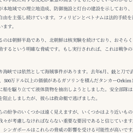
が本地域での埋立地造成、防御施設と灯台の建設を示しており、
自由を主張し続けています。フィリピンとベトナムは法的手続を
います。
るのは朝鮮半島であり、北朝鮮は核実験を続けており、おそらく
動するという明確な脅威です。もし実行されれば、これは戦争の
。
カ海峡では依然として海賊事件があります。去年6月、銃と刀で武
ン、500万ドル以上の価値があるガソリンを積んだタンカーOrkim H
に船を駆り立てて液体貨物を抽出しようとしました。安全部隊は
を阻止しましたが、彼らは救命艇で逃げました。
らの紛争のいくつかは遠く見えますが、いくつかはより近いもの
我々が考慮しなければならない重要な要因であると信じています
、シンガポールはこれらの脅威の影響を受ける可能性が高いです