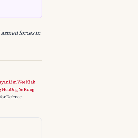
 armed forces in
Shyan
Lim Wee Kiak
g Hen
Ong Ye Kung
 for Defence