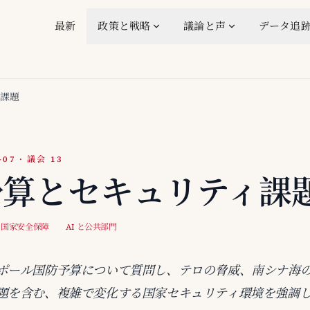
最新
政策と戦略
議論と声
データ追
ィ課題
-07 · 議会 13
予算とセキュリティ課
 と国家安全保障
AI と公共部門
ポール国防予算について質問し、テロの脅威、南シナ海
題を含む、複雑で変化する国家セキュリティ環境を強調