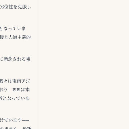
劣位性を克服し
となっていま
援と人道主義的
て懸念される複
我々は東南アジ
り、ISISは本
責任者となっていま
けています——
れません。最新