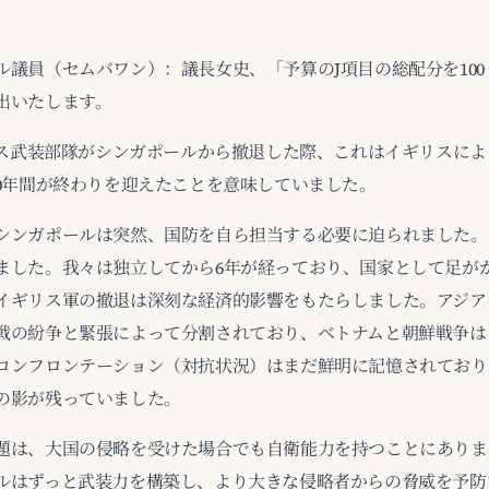
ル議員（セムバワン）：議長女史、「予算のJ項目の総配分を10
出いたします。
ギリス武装部隊がシンガポールから撤退した際、これはイギリスに
50年間が終わりを迎えたことを意味していました。
シンガポールは突然、国防を自ら担当する必要に迫られました。
ました。我々は独立してから6年が経っており、国家として足が
イギリス軍の撤退は深刻な経済的影響をもたらしました。アジア
戦の紛争と緊張によって分割されており、ベトナムと朝鮮戦争は
コンフロンテーション（対抗状況）はまだ鮮明に記憶されており
の影が残っていました。
題は、大国の侵略を受けた場合でも自衛能力を持つことにありま
ルはずっと武装力を構築し、より大きな侵略者からの脅威を予防