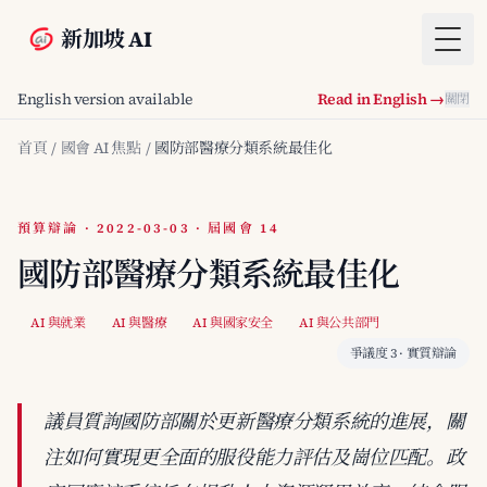
新加坡 AI
Togg
English version available
Read in English →
關閉
首頁
/
國會 AI 焦點
/
國防部醫療分類系統最佳化
預算辯論 · 2022-03-03 · 屆國會 14
國防部醫療分類系統最佳化
AI 與就業
AI 與醫療
AI 與國家安全
AI 與公共部門
爭議度 3 · 實質辯論
議員質詢國防部關於更新醫療分類系統的進展，關
注如何實現更全面的服役能力評估及崗位匹配。政