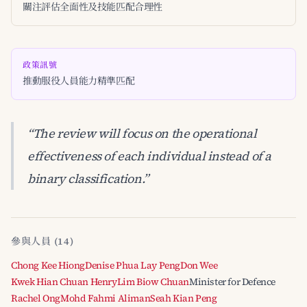
關注評估全面性及技能匹配合理性
政策訊號
推動服役人員能力精準匹配
“The review will focus on the operational
effectiveness of each individual instead of a
binary classification.”
參與人員 (14)
Chong Kee Hiong
Denise Phua Lay Peng
Don Wee
Kwek Hian Chuan Henry
Lim Biow Chuan
Minister for Defence
Rachel Ong
Mohd Fahmi Aliman
Seah Kian Peng