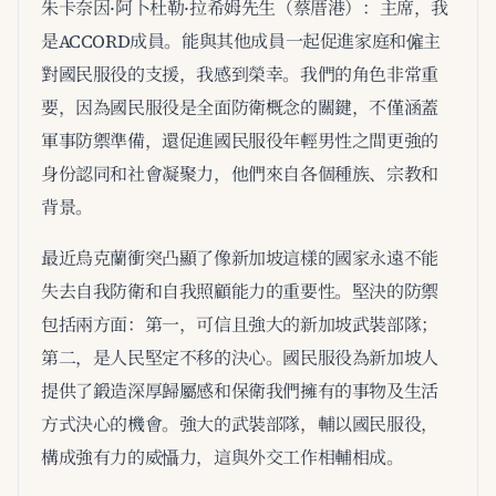
朱卡奈因·阿卜杜勒·拉希姆先生（蔡厝港）：主席，我
是ACCORD成員。能與其他成員一起促進家庭和僱主
對國民服役的支援，我感到榮幸。我們的角色非常重
要，因為國民服役是全面防衛概念的關鍵，不僅涵蓋
軍事防禦準備，還促進國民服役年輕男性之間更強的
身份認同和社會凝聚力，他們來自各個種族、宗教和
背景。
最近烏克蘭衝突凸顯了像新加坡這樣的國家永遠不能
失去自我防衛和自我照顧能力的重要性。堅決的防禦
包括兩方面：第一，可信且強大的新加坡武裝部隊；
第二，是人民堅定不移的決心。國民服役為新加坡人
提供了鍛造深厚歸屬感和保衛我們擁有的事物及生活
方式決心的機會。強大的武裝部隊，輔以國民服役，
構成強有力的威懾力，這與外交工作相輔相成。