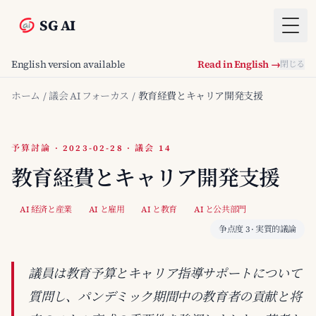
SG AI
Togg
English version available
Read in English →
閉じる
ホーム
/
議会 AI フォーカス
/
教育経費とキャリア開発支援
予算討論 · 2023-02-28 · 議会 14
教育経費とキャリア開発支援
AI 経済と産業
AI と雇用
AI と教育
AI と公共部門
争点度 3 · 実質的議論
議員は教育予算とキャリア指導サポートについて
質問し、パンデミック期間中の教育者の貢献と将