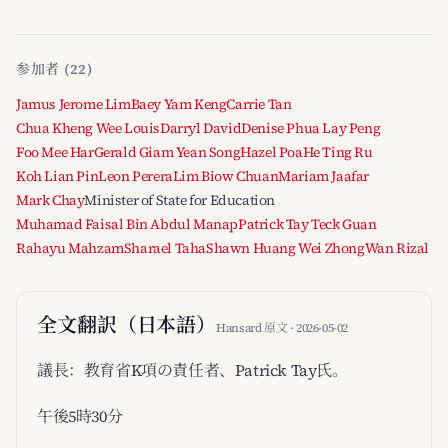
参加者 (22)
Jamus Jerome Lim
Baey Yam Keng
Carrie Tan
Chua Kheng Wee Louis
Darryl David
Denise Phua Lay Peng
Foo Mee Har
Gerald Giam Yean Song
Hazel Poa
He Ting Ru
Koh Lian Pin
Leon Perera
Lim Biow Chuan
Mariam Jaafar
Mark Chay
Minister of State for Education
Muhamad Faisal Bin Abdul Manap
Patrick Tay Teck Guan
Rahayu Mahzam
Sharael Taha
Shawn Huang Wei Zhong
Wan Rizal
全文翻訳（日本語）
Hansard 原文 · 2026-05-02
議長：教育省K項の責任者、Patrick Tay氏。
午後5時30分