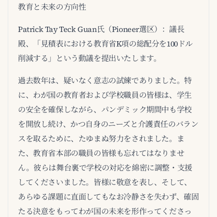
教育と未来の方向性
Patrick Tay Teck Guan氏（Pioneer選区）：議長
殿、「見積表における教育省K項の総配分を100ドル
削減する」という動議を提出いたします。
過去数年は、疑いなく意志の試練でありました。特
に、わが国の教育者および学校職員の皆様は、学生
の安全を確保しながら、パンデミック期間中も学校
を開放し続け、かつ自身のニーズと介護責任のバラン
スを取るために、たゆまぬ努力をされました。ま
た、教育省本部の職員の皆様も忘れてはなりませ
ん。彼らは舞台裏で学校の対応を綿密に調整・支援
してくださいました。皆様に敬意を表し、そして、
あらゆる課題に直面してもなお冷静さを失わず、確固
たる決意をもってわが国の未来を形作ってくださっ