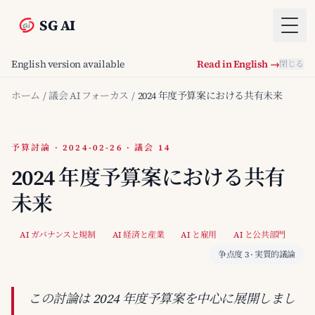
SG AI
Togg
English version available
Read in English →
閉じる
ホーム
/
議会 AI フォーカス
/
2024 年度予算案における共有未来
予算討論 · 2024-02-26 · 議会 14
2024 年度予算案における共有
未来
AI ガバナンスと規制
AI 経済と産業
AI と雇用
AI と公共部門
争点度 3 · 実質的議論
この討論は 2024 年度予算案を中心に展開しまし