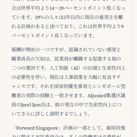
合は世界平均より14～19パーセントポイント低くなっ
ています。29％の人々は2年以内に現在の雇用主を離
れる計画があると述べており、これは世界平均より9
パーセントポイント高くなっています。
報酬が理由の一つですが、認識されていない感覚と
職業成長の欠如は、従業員が離職する促進する他の
二つの要因です。人工知能（AI）の台頭と生産性向上
の必要性を伴い、現在は人事政策を大幅に見直すチ
ャンスです。それを国家的優先事項とシンガポール労
働者の実際の経験と一致させます。Aljunied集選区議
員のJarel Jam氏は、彼の発言の中で生産性向上につ
いてさらに詳しく説明するでしょう。
「Forward Singapore」計画の一部として、雇用回復