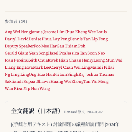
参加者 (29)
Ang Wei Neng
Jamus Jerome Lim
Chua Kheng Wee Louis
Darryl David
Denise Phua Lay Peng
Dennis Tan Lip Fong
Deputy Speaker
Foo Mee Har
Gan Thiam Poh
Gerald Giam Yean Song
Hazel Poa
Jessica Tan Soon Neo
Joan Pereira
Keith Chua
Kwek Hian Chuan Henry
Leong Mun Wai
Liang Eng Hwa
Mark Lee
Cheryl Chan Wei Ling
Murali Pillai
Ng Ling Ling
Ong Hua Han
Pritam Singh
Raj Joshua Thomas
Saktiandi Supaat
Shawn Huang Wei Zhong
Tan Wu Meng
Wan Rizal
Yip Hon Weng
全文翻訳（日本語）
Hansard 原文 · 2026-05-02
[(手続き用テキスト) 討論問題の議程朗読再開 [2024年