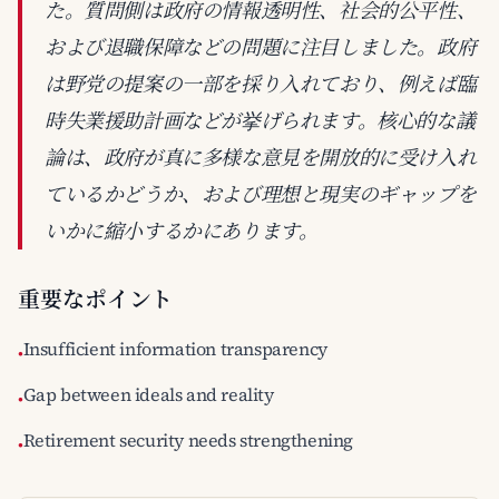
た。質問側は政府の情報透明性、社会的公平性、
および退職保障などの問題に注目しました。政府
は野党の提案の一部を採り入れており、例えば臨
時失業援助計画などが挙げられます。核心的な議
論は、政府が真に多様な意見を開放的に受け入れ
ているかどうか、および理想と現実のギャップを
いかに縮小するかにあります。
重要なポイント
Insufficient information transparency
•
Gap between ideals and reality
•
Retirement security needs strengthening
•