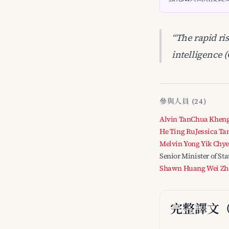
“The rapid ris
intelligence 
參與人員 (24)
Alvin Tan
Chua Kheng
He Ting Ru
Jessica Ta
Melvin Yong Yik Chye
Senior Minister of S
Shawn Huang Wei Zh
完整譯文