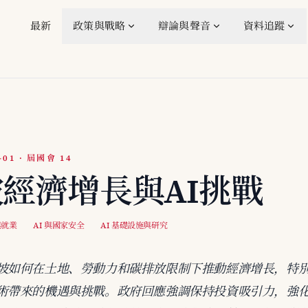
最新
政策與戰略
辯論與聲音
資料追蹤
-01 · 屆國會 14
經濟增長與AI挑戰
與就業
AI 與國家安全
AI 基礎設施與研究
坡如何在土地、勞動力和碳排放限制下推動經濟增長，特
術帶來的機遇與挑戰。政府回應強調保持投資吸引力，強