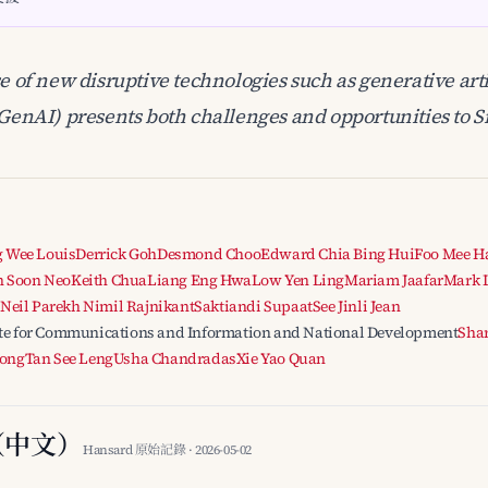
e of new disruptive technologies such as generative arti
(GenAI) presents both challenges and opportunities to S
 Wee Louis
Derrick Goh
Desmond Choo
Edward Chia Bing Hui
Foo Mee H
n Soon Neo
Keith Chua
Liang Eng Hwa
Low Yen Ling
Mariam Jaafar
Mark 
Neil Parekh Nimil Rajnikant
Saktiandi Supaat
See Jinli Jean
tate for Communications and Information and National Development
Shar
ong
Tan See Leng
Usha Chandradas
Xie Yao Quan
（中文）
Hansard 原始記錄 · 2026-05-02