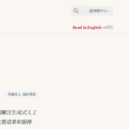
繁體中文
/
Read in English →
關閉
爭議度 2 · 溫和質詢
別關注生成式人工
化製造業和服務