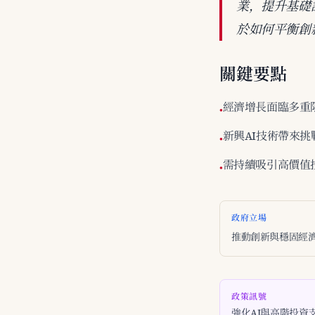
業，提升基礎
於如何平衡創
關鍵要點
經濟增長面臨多重
•
新興AI技術帶來挑
•
需持續吸引高價值
•
政府立場
推動創新與穩固經
政策訊號
強化AI與高階投資