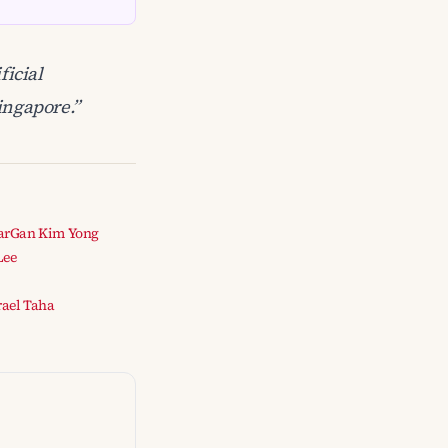
ficial
ingapore.”
ar
Gan Kim Yong
Lee
ael Taha