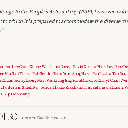
lenge to the People's Action Party (PAP), however, is for 
t to which it is prepared to accommodate the diverse vi
.”
Jerome Lim
Chua Kheng Wee Louis
Darryl David
Denise Phua Lay Peng
De
ee Har
Gan Thiam Poh
Gerald Giam Yean Song
Hazel Poa
Jessica Tan Soo
n Chuan Henry
Leong Mun Wai
Liang Eng Hwa
Mark Lee
Cheryl Chan Wei
a Han
Pritam Singh
Raj Joshua Thomas
Saktiandi Supaat
Shawn Huang W
al
Yip Hon Weng
（中文）
Hansard 原始記錄 · 2026-05-02