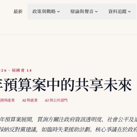
最新
政策與戰略
辯論與聲音
資料追蹤
-26 · 屆國會 14
4年預算案中的共享未來
 經濟與產業
AI 與就業
AI 與公共部門
24年預算案展開，質詢方關注政府資訊透明度、社會公平及
採納反對黨建議，如臨時失業援助計劃。核心爭議在於政