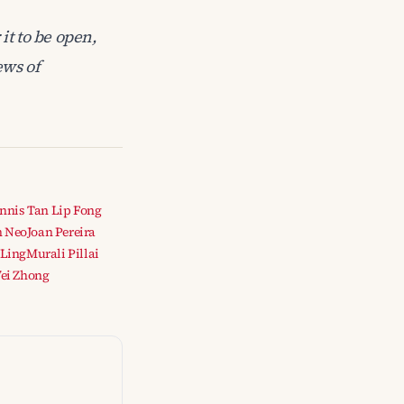
it to be open,
ews of
nnis Tan Lip Fong
n Neo
Joan Pereira
 Ling
Murali Pillai
ei Zhong