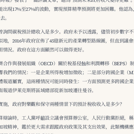
海峽時報》發表了一篇評論文章，題為“預測未來政府收入變得更難”
能出現17%至27%的波動，實現預算精準預測將更加困難。他認
過去。
曾詢問碳稅預計總收入是多少。政府未予以透露，儘管初步數字不
似地，2016年政府宣佈了45億新元的產業轉型路線圖，但直到議
用情況。政府在這方面顯然可以做得更好。
濟合作與發展組織（OECD）關於稅基侵蝕和利潤轉移（BEPS）
響我們的情況：一是企業所得稅增加徵收；二是部分跨國企業（M
體報道屬實，這兩種情況可能同時發生：一方面預測更多跨國企業
面報道伊萊克斯將區域總部從新加坡遷往曼谷。
實施，政府對樂觀和保守兩種情景下的預計稅收收入是多少？
算辯論時，工人黨呼籲設立議會預算辦公室，人民行動黨拒絕，稱
加坡精神，鑑於更大需求跟蹤政府政策及其支出效果，此類機構應