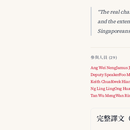
“The real chal
and the exten
Singaporeans
參與人員 (29)
Ang Wei Neng
Jamus 
Deputy Speaker
Foo M
Keith Chua
Kwek Hia
Ng Ling Ling
Ong Hu
Tan Wu Meng
Wan Riz
完整譯文