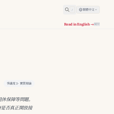
繁體中文
/
Read in English →
關閉
爭議度 3 · 實質辯論
退休保障等問題。
府是否真正開放接