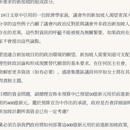
所要求的新加坡的組成部分。
月19日文章中引用的一位經濟學家說，議會外的新加坡人渴望更深
分享的這些例子凸顯了議會內政治反對派與議會外非政治新加坡人
存在的差異。這些對資訊的呼籲不能被視為無關緊要。如果政府在
家不會提出這些論點。
塑造適合新加坡目的的政治環境的願望。新加坡人需要知道可支配
理性財政討論和形成現實替代願景的基本要求。在任何民主社會，
動解密更多資訊（如有必要）。盛港集選區議員何亭如女士將在其
問責制主題。
目標的資金問題，副總理宣佈本預算中已預留50億新元用於前進
用約400億新元。鑑於預算宣告中作出的承諾，政府是否會詳細說
新加坡計劃所需資金已有一定考慮？
黨必須告訴我們政府將如何部署這400億新元用於前進新加坡政策